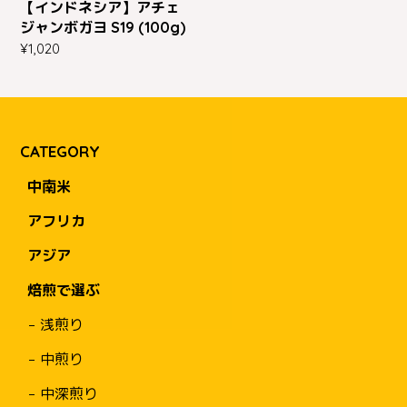
【インドネシア】アチェ
ジャンボガヨ S19 (100g)
¥1,020
CATEGORY
中南米
アフリカ
アジア
焙煎で選ぶ
浅煎り
中煎り
中深煎り